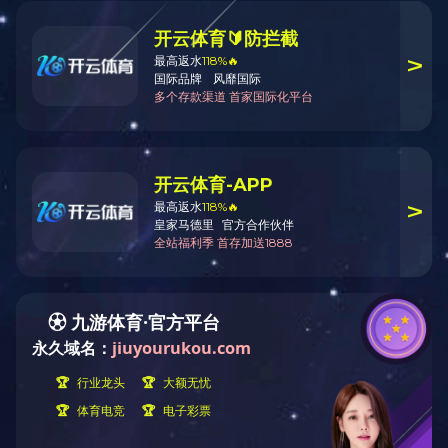
主要参数
蓝牙版本:BT5.2
传输距离:10m
喇叭单元:16Ω 13mm单元
电池容量: 耳机30mAh
充电仓:400mAh
充电仓充电次数:2.5次
使用时长:4小时(50%音量)
通话时长:2.5小时
充电盒接口: Type-C
触摸控制
Model No.: TW-221A
`