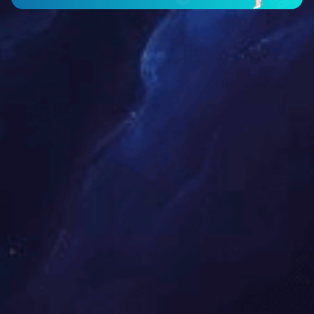
信、娱乐功能。公司掌握了音频类产品领域的ANC主动降
噪技术，实现底层技术的快速消化并高效完成产品设计开
发，展现了公司的研发技术储备和产品开发速度优势。
查看全部 +
星空手机注册全球
公司面向消费市场，深耕消费电子配件市场二十余年，建立了全
球化的销售渠道，横跨零售商超、消费电子配件品牌商、电商平
台等多个行业领域，客户遍布欧洲、美洲、澳洲以及东南亚等地