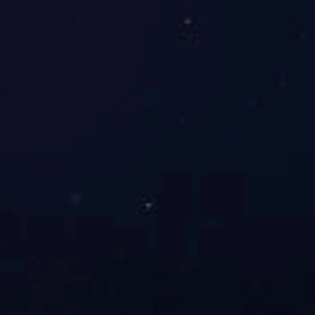
喜报 | 星空手机注册荣获 “2023 SILVER
WINNER” of NY PRODUCT DESIGN AWARDS
2023年5月，星空手机注册再度斩获国际专业设计奖项-纽约产
品设计奖：“2023 SILVER WINNER” of NY PRODUCT
DESIGN AWARDS。值得一提的是，这款移动便携式充电宝的
2023-05-29
UL 94V-0阻燃塑料部件，是由超过50%的消费后回收(PCR)材
料制成，彰显了星空手机注册研发生产环保绿色产品的综合实
力，也进一步展现了星空手机注册致力于践行可持续发展的环
保理念。
查看全部 +