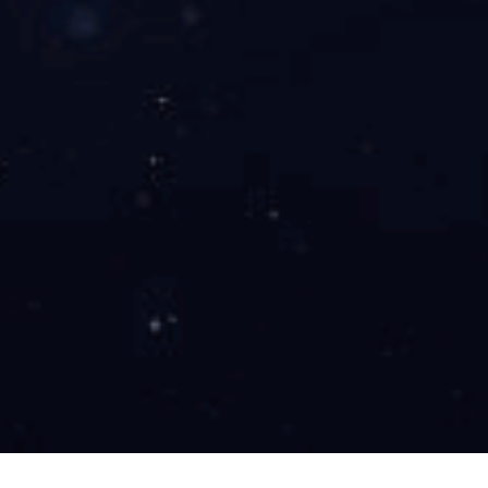
`
联系电话:
0755-83401338
联系地址:
深圳市，福田区，深圳国际创新中心A座23楼
星空手机注册
粤ICP备19149209号
开云集团有限公司官网
|
开云网页版
|
星空体育·(中国)官方网站
|
乐鱼网站_乐鱼(中国)
|
开云电子(中国)总部
|
华体会在线登录
|
九游·官方版web站入口
|
J9九游会·(中国)首页登录入口
|
华体会