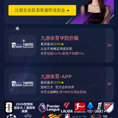
备，产品研发速度在行业内处于领先队列。在信号传输标
准快速发展迭代的形势下，公司紧跟行业前沿技术趋势，
在产品认证速度和认证数量上均具有一定竞争优势。
查看全部 +