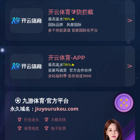
星空（中国）
星空（中国）主要包括连接线与信号适配器，主要功能为
信号、数据的传输与转换。公司现有星空（中国）遍布
AV、HDMI、MFi、USB等多个类别，具有深厚的技术储